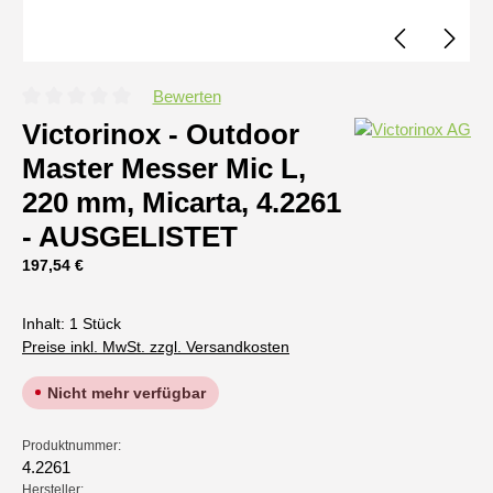
Bewerten
Durchschnittliche Bewertung von 0 von 5 Sternen
Victorinox - Outdoor
Master Messer Mic L,
220 mm, Micarta, 4.2261
- AUSGELISTET
Regulärer Preis:
197,54 €
Inhalt:
1 Stück
Preise inkl. MwSt. zzgl. Versandkosten
Nicht mehr verfügbar
Produktnummer:
4.2261
Hersteller: