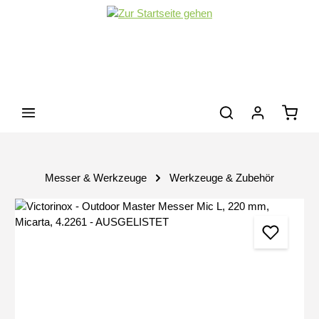
Zum Hauptinhalt springen
Waren
Messer & Werkzeuge
Werkzeuge & Zubehör
Bildergalerie überspringen