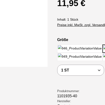
11,95 €
Inhalt:
1 Stück
Preise inkl. MwSt. zzgl. Versan
auswählen
Größe
36 cm
50 cm
Produkt Anzahl: Gi
Produktnummer:
1101935-40
Hersteller: