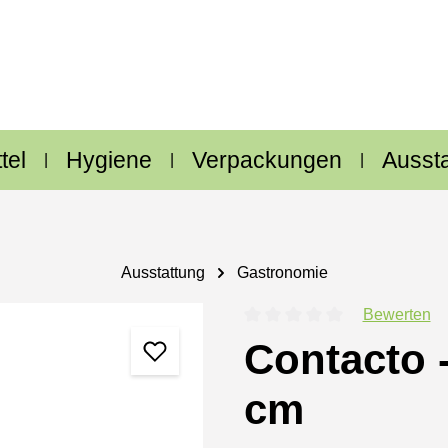
tel
Hygiene
Verpackungen
Ausst
Ausstattung
Gastronomie
Bewerten
Durchschnittliche Bewertung
Contacto 
cm
Regulärer Preis: