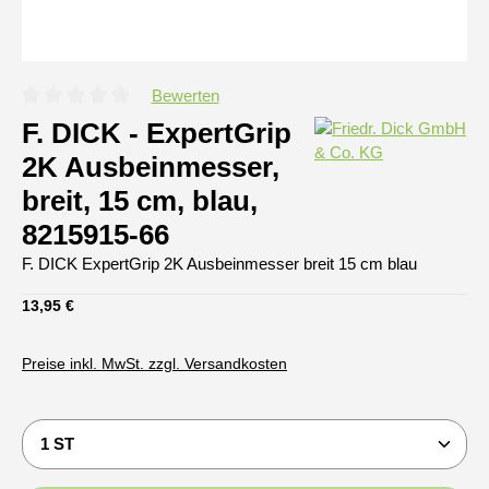
Bewerten
Durchschnittliche Bewertung von 0 von 5 Sternen
F. DICK - ExpertGrip
2K Ausbeinmesser,
breit, 15 cm, blau,
8215915-66
F. DICK ExpertGrip 2K Ausbeinmesser breit 15 cm blau
Regulärer Preis:
13,95 €
Preise inkl. MwSt. zzgl. Versandkosten
Produkt Anzahl: Gib den gewünschten Wert ein oder b