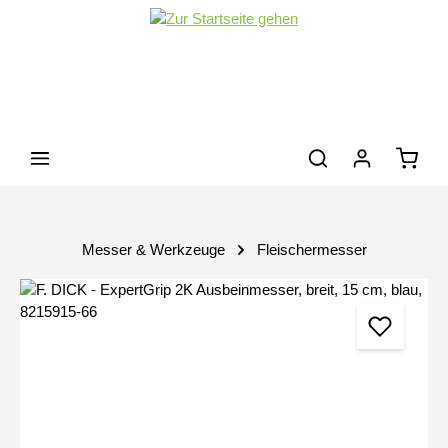
Zum Hauptinhalt springen
Waren
Messer & Werkzeuge
Fleischermesser
Bildergalerie überspringen