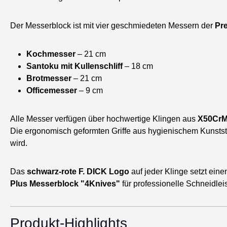
Der Messerblock ist mit vier geschmiedeten Messern der
Pr
Kochmesser
– 21 cm
Santoku mit Kullenschliff
– 18 cm
Brotmesser
– 21 cm
Officemesser
– 9 cm
Alle Messer verfügen über hochwertige Klingen aus
X50CrM
Die ergonomisch geformten Griffe aus hygienischem Kunsts
wird.
Das
schwarz-rote F. DICK Logo
auf jeder Klinge setzt eine
Plus Messerblock "4Knives"
für professionelle Schneidlei
Produkt-Highlights