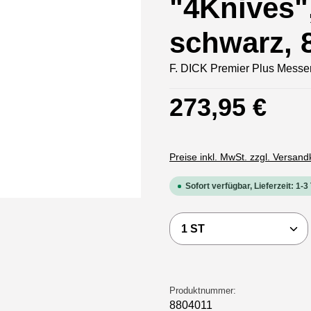
"4Knives",
schwarz, 
F. DICK Premier Plus Messer
Regulärer Preis:
273,95 €
Preise inkl. MwSt. zzgl. Versan
Sofort verfügbar, Lieferzeit: 1-3
Produkt Anzahl: Gi
Produktnummer:
8804011