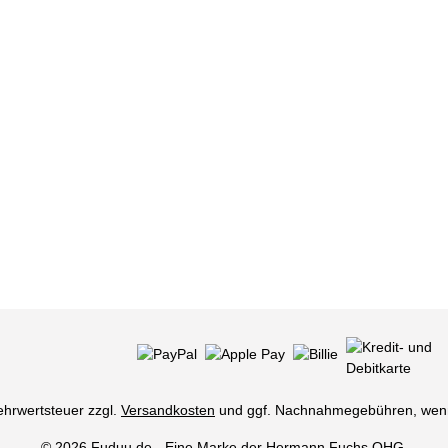
Mehrwertsteuer zzgl.
Versandkosten
und ggf. Nachnahmegebühren, wenn
© 2026 Fuduu.de - Eine Marke der Hermann Fuchs OHG.