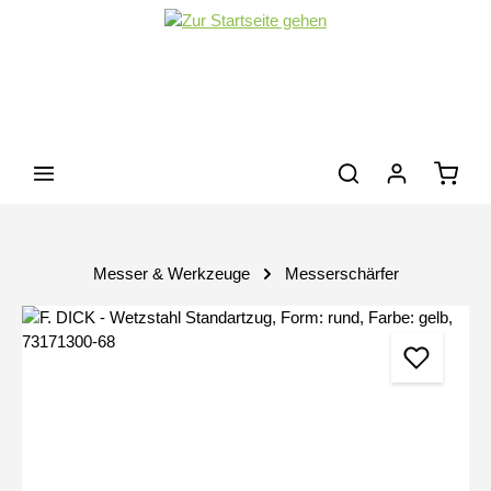
Zum Hauptinhalt springen
Waren
Messer & Werkzeuge
Messerschärfer
Bildergalerie überspringen