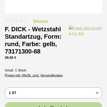
Bewerten
Durchschnittliche Bewertung von 0 von 5 Sternen
F. DICK - Wetzstahl
Standartzug, Form:
rund, Farbe: gelb,
73171300-68
Regulärer Preis:
39,95 €
Inhalt:
1 Stück
Preise inkl. MwSt. zzgl. Versandkosten
Produkt Anzahl: Gib den gewünschten Wert ein oder b