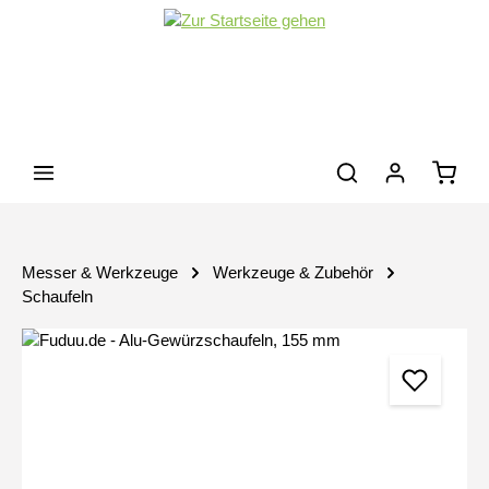
Zum Hauptinhalt springen
Waren
Messer & Werkzeuge
Werkzeuge & Zubehör
Schaufeln
Bildergalerie überspringen