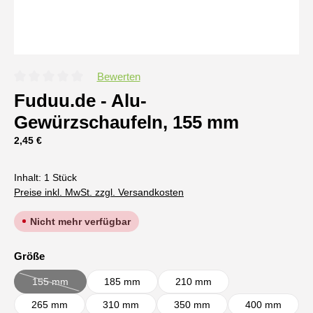
Bewerten
Durchschnittliche Bewertung von 0 von 5 Sternen
Fuduu.de - Alu-
Gewürzschaufeln, 155 mm
Regulärer Preis:
2,45 €
Inhalt:
1 Stück
Preise inkl. MwSt. zzgl. Versandkosten
Nicht mehr verfügbar
auswählen
Größe
155 mm
185 mm
210 mm
(Diese Option ist zurzeit nicht verfügbar.)
265 mm
310 mm
350 mm
400 mm