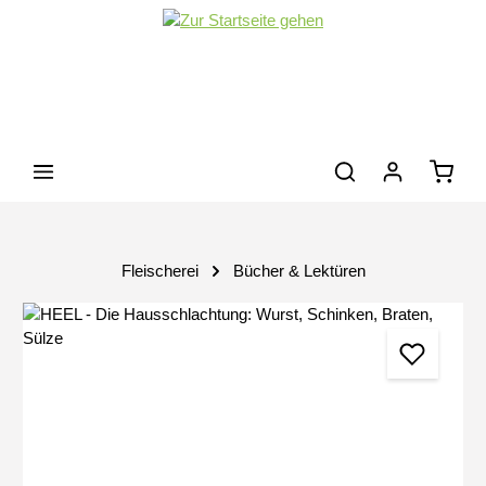
Zum Hauptinhalt springen
Waren
Fleischerei
Bücher & Lektüren
Bildergalerie überspringen