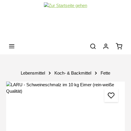
Zum Hauptinhalt springen
Waren
Lebensmittel
Koch- & Backmittel
Fette
Bildergalerie überspringen