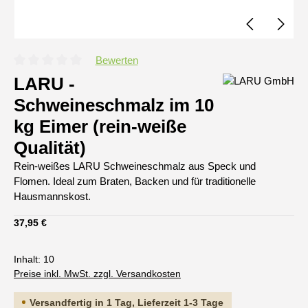
Bewerten
Durchschnittliche Bewertung von 0 von 5 Sternen
LARU -
Schweineschmalz im 10
kg Eimer (rein-weiße
Qualität)
Rein-weißes LARU Schweineschmalz aus Speck und
Flomen. Ideal zum Braten, Backen und für traditionelle
Hausmannskost.
Regulärer Preis:
37,95 €
Inhalt:
10
Preise inkl. MwSt. zzgl. Versandkosten
Versandfertig in 1 Tag, Lieferzeit 1-3 Tage