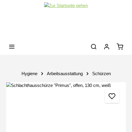
Zum Hauptinhalt springen
Waren
Hygiene
Arbeitsausstattung
Schürzen
Bildergalerie überspringen