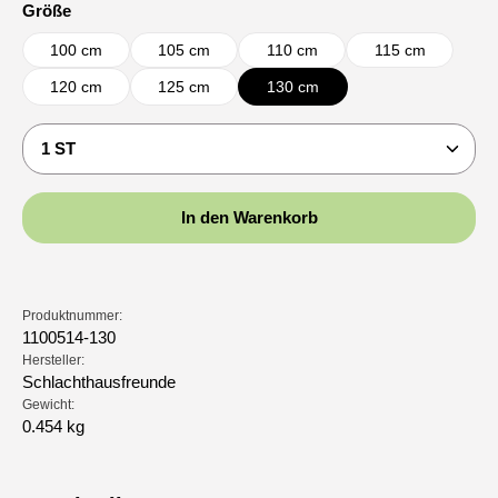
auswählen
Größe
100 cm
105 cm
110 cm
115 cm
120 cm
125 cm
130 cm
Produkt Anzahl: Gib den gewünschten Wert ein oder b
In den Warenkorb
Produktnummer:
1100514-130
Hersteller:
Schlachthausfreunde
Gewicht:
0.454 kg