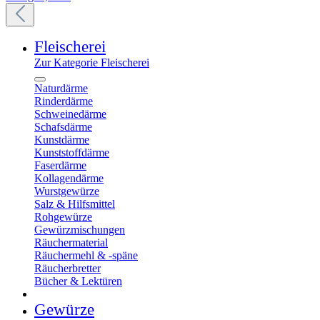
Fleischerei
Zur Kategorie Fleischerei
Naturdärme
Rinderdärme
Schweinedärme
Schafsdärme
Kunstdärme
Kunststoffdärme
Faserdärme
Kollagendärme
Wurstgewürze
Salz & Hilfsmittel
Rohgewürze
Gewürzmischungen
Räuchermaterial
Räuchermehl & -späne
Räucherbretter
Bücher & Lektüren
Gewürze