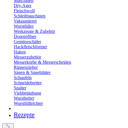
Maschinen
Dry-Ager
Fleischwolf
Schleifmaschinen
Vakuumierer
Wurstfüller
Werkzeuge & Zubehör
Dosenöffner
Gemüseschäler
Hackfleischformer
Haken
Messerzubehör
Messerkörbe & Messerscheiden
Rippenzieher
Sägen & Sägeblätter
Schaufeln
Schneidebretter
Spalter
Viehbetäubung
Wurstheber
Wurstfülltrichter
Rezepte