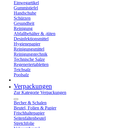
Einwegartikel
Gummistiefel
Handschuhe
Schürzen
Gesundheit
Reinigung
Abfallbehälter & -tüten
Desinfektionsmittel
Hygienepapier
Reinigungsmittel
Reinigungstechnik
Technische Salze
Regeneriertabletten
Teichsalz
Poolsalz
Verpackungen
Zur Kategorie Verpackungen
Becher & Schalen
Beutel, Folien & Papier
Frischhaltepapier
Seitenfaltenbeutel
Stretchfolie