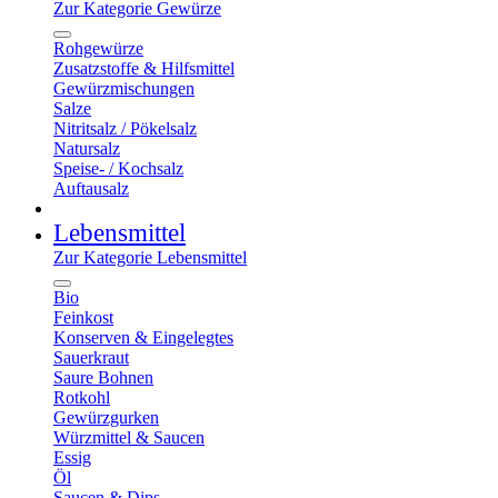
Zur Kategorie Gewürze
Rohgewürze
Zusatzstoffe & Hilfsmittel
Gewürzmischungen
Salze
Nitritsalz / Pökelsalz
Natursalz
Speise- / Kochsalz
Auftausalz
Lebensmittel
Zur Kategorie Lebensmittel
Bio
Feinkost
Konserven & Eingelegtes
Sauerkraut
Saure Bohnen
Rotkohl
Gewürzgurken
Würzmittel & Saucen
Essig
Öl
Saucen & Dips