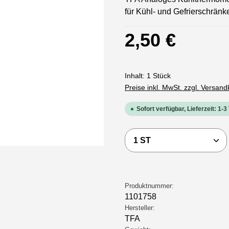
für Kühl- und Gefrierschrän
Regulärer Preis:
2,50 €
Inhalt:
1 Stück
Preise inkl. MwSt. zzgl. Versan
Sofort verfügbar, Lieferzeit: 1-3
Produkt Anzahl: Gi
Produktnummer:
1101758
Hersteller:
TFA