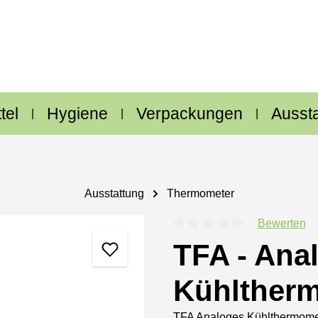
tel
Hygiene
Verpackungen
Ausst
Ausstattung
Thermometer
Bewerten
Durchschnittliche Bewertung
TFA - Ana
Kühltherm
TFA Analoges Kühlthermomet