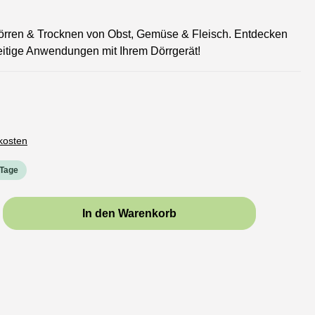
örren & Trocknen von Obst, Gemüse & Fleisch. Entdecken
itige Anwendungen mit Ihrem Dörrgerät!
dkosten
 Tage
b den gewünschten Wert ein oder benutze d
In den Warenkorb