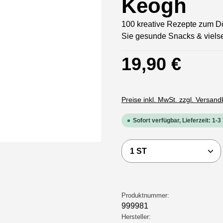
Keogh
100 kreative Rezepte zum D
Sie gesunde Snacks & vielse
Regulärer Preis:
19,90 €
Preise inkl. MwSt. zzgl. Versan
Sofort verfügbar, Lieferzeit: 1-3
Produkt Anzahl: Gi
Produktnummer:
999981
Hersteller: