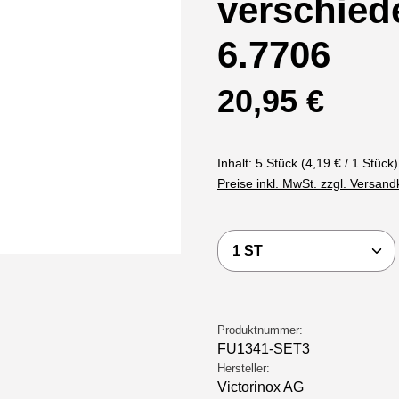
verschied
6.7706
Regulärer Preis:
20,95 €
Inhalt:
5 Stück
(4,19 € / 1 Stück)
Preise inkl. MwSt. zzgl. Versan
Produkt Anzahl: Gi
Produktnummer:
FU1341-SET3
Hersteller:
Victorinox AG